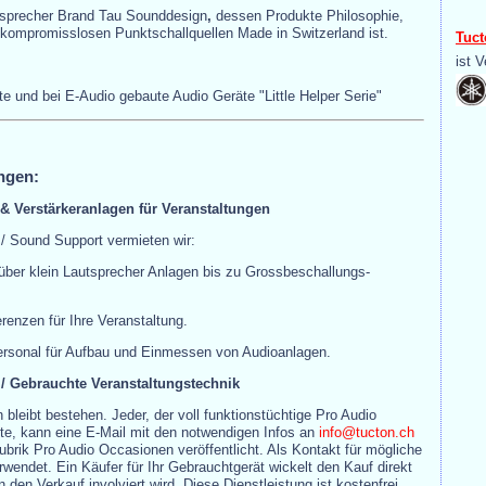
sprecher Brand Tau Sounddesign
,
dessen Produkte Philosophie,
 kompromisslosen Punktschallquellen Made in Switzerland ist.
Tuct
ist V
 und bei E-Audio gebaute Audio Geräte "Little Helper Serie"
ngen:
& Verstärkeranlagen für Veranstaltungen
 / Sound Support vermieten wir:
 über klein Lautsprecher Anlagen bis zu Grossbeschallungs-
renzen für Ihre Veranstaltung.
rsonal für Aufbau und Einmessen von Audioanlagen.
 / Gebrauchte Veranstaltungstechnik
bleibt bestehen. Jeder, der voll funktionstüchtige Pro Audio
e, kann eine E-Mail mit den notwendigen Infos an
info@tucton.ch
ubrik Pro Audio Occasionen veröffentlicht. Als Kontakt für mögliche
rwendet. Ein Käufer für Ihr Gebrauchtgerät wickelt den Kauf direkt
 den Verkauf involviert wird. Diese Dienstleistung ist kostenfrei.