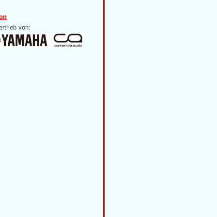
on
ertrieb von: