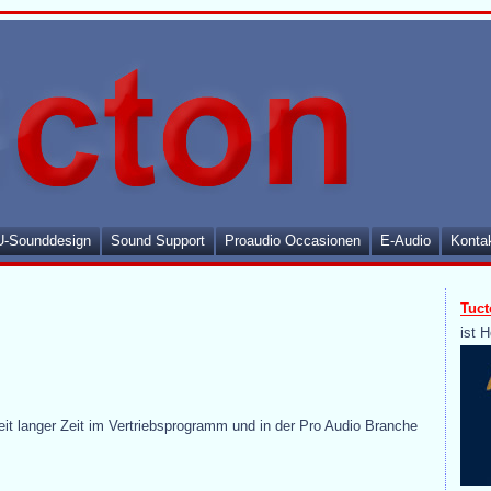
-Sounddesign
Sound Support
Proaudio Occasionen
E-Audio
Konta
Tuct
ist H
eit langer Zeit im Vertriebsprogramm und in der Pro Audio Branche