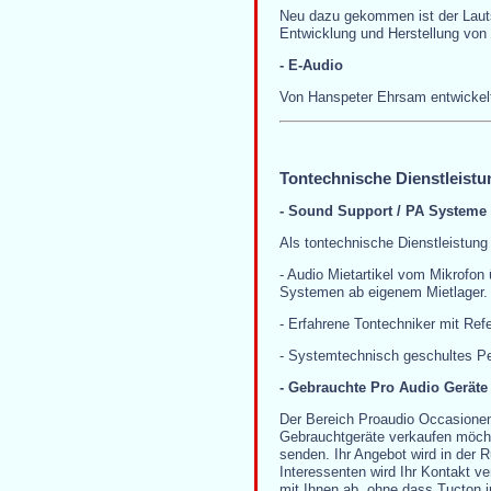
Neu dazu gekommen ist der Laut
Entwicklung und Herstellung von
- E-Audio
Von Hanspeter Ehrsam entwickelte
Tontechnische Dienstleistu
- Sound Support / PA Systeme 
Als tontechnische Dienstleistung
- Audio Mietartikel vom Mikrofon
Systemen ab eigenem Mietlager.
- Erfahrene Tontechniker mit Refe
- Systemtechnisch geschultes Pe
- Gebrauchte Pro Audio Geräte
Der Bereich Proaudio Occasionen 
Gebrauchtgeräte verkaufen möcht
senden. Ihr Angebot wird in der R
Interessenten wird Ihr Kontakt ve
mit Ihnen ab, ohne dass Tucton in